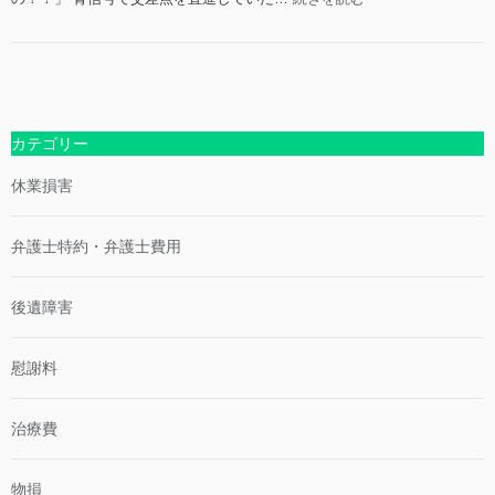
弁
償
自
護
請
転
士
求
車
が
の
の
徹
ポ
飛
底
イ
び
カテゴリー
解
ン
出
説！
ト
し
休業損害
法
事
的
故
責
の
弁護士特約・弁護士費用
任・
理
過
不
失
後遺障害
尽
割
な
合
過
慰謝料
失
割
合
治療費
と
対
処
物損