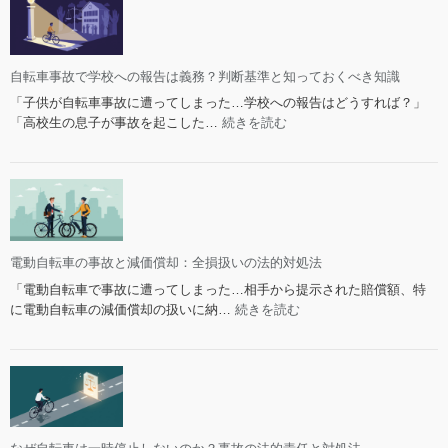
故
ら
紛
い
争
事
処
自転車事故で学校への報告は義務？判断基準と知っておくべき知識
故
理
で
「子供が自転車事故に遭ってしまった…学校への報告はどうすれば？」
セ
も
:
「高校生の息子が事故を起こした…
続きを読む
ン
支
自
タ
払
転
ー
う？
車
の
相
事
リ
手
故
ア
へ
で
ル
の
学
電動自転車の事故と減価償却：全損扱いの法的対処法
な
請
校
「電動自転車で事故に遭ってしまった…相手から提示された賠償額、特
体
求
へ
:
に電動自転車の減価償却の扱いに納…
続きを読む
験
は？
の
電
談
報
動
10
告
自
選
は
転
義
車
務？
の
判