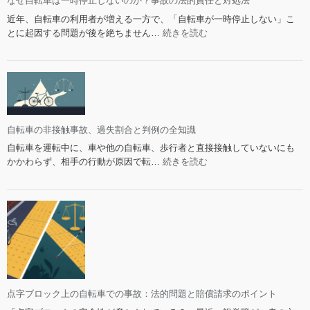
事
なぜ自転車は一時停止しないのか？事故の法的責任と対処法
断
故
近年、自転車の利用者が増える一方で、「自転車が一時停止しない」こ
基
と
:
とに起因する問題が後を絶ちません…
続きを読む
準
減
な
と
価
ぜ
知
償
自
っ
却：
転
て
全
車
お
損
は
く
扱
一
自転車の非接触事故、過失割合と判例の全知識
べ
い
時
自転車を運転中に、車や他の自転車、歩行者と直接接触していないにも
き
の
停
:
かかわらず、相手の行動が原因で転…
続きを読む
知
法
止
自
識
的
し
転
対
な
車
処
い
の
法
の
非
か？
接
事
触
故
事
の
故、
点字ブロック上の自転車での事故：法的問題と賠償請求のポイント
法
過
的