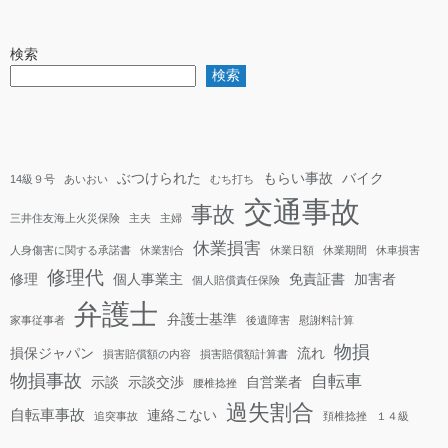
検索
検索
ぶつけられた
もらい事故
バイク
14級９号
あいおい
むち打ち
交通事故
事故
三井住友海上火災保険
主夫
主婦
休業損害
人身傷害に関する承諾書
休業割合
休業日額
休業期間
休車損害
修理代
修理
個人事業主
免責証書
加害者
個人賠償責任保険
弁護士
弁護士基準
家事従事者
後遺障害
慰謝料計算
物損
損保ジャパン
流れ
損害賠償額の内容
損害賠償額計算書
物損事故
自転車
示談
示談交渉
自営業者
腰椎捻挫
過失割合
自転車事故
連絡こない
追突事故
頚椎捻挫
１４級