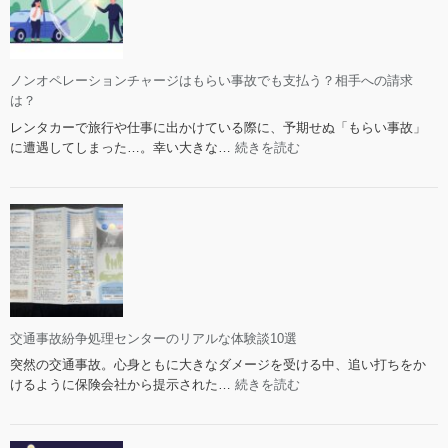
の
責
任
に
ノンオペレーションチャージはもらい事故でも支払う？相手への請求
つ
は？
い
レンタカーで旅行や仕事に出かけている際に、予期せぬ「もらい事故」
て
:
に遭遇してしまった…。幸い大きな…
続きを読む
の
ノ
判
ン
例・
オ
法
ペ
的
レ
請
ー
求
シ
の
ョ
可
ン
能
交通事故紛争処理センターのリアルな体験談10選
チ
性
突然の交通事故。心身ともに大きなダメージを受ける中、追い打ちをか
ャ
と
:
けるように保険会社から提示された…
続きを読む
ー
限
交
ジ
界
通
は
事
も