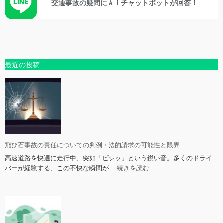
交通事故の疑問にＡＩチャットボットが回答！
最近の投稿
飛び石事故の責任についての判例・法的請求の可能性と限界
高速道路を快適に走行中、突如「ピシッ」という鋭い音。多くのドライ
:
バーが経験する、この不快な瞬間が…
続きを読む
飛
び
石
事
故