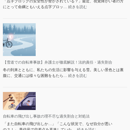
「点字ブロックの安全性が脅かされている？」最近、視覚障がい者の方
失
責
:
にとって命綱ともいえる点字ブロッ…
続きを読む
割
任
点
合
と
字
と
対
ブ
判
処
ロ
例
法
ッ
の
ク
全
上
知
の
識
自
【雪道での自転車事故】弁護士が徹底解説！法的責任・過失割合
転
冬の到来とともに、私たちの生活に影響を与える雪。美しい景色とは裏
車
:
腹に、交通には様々な困難をもたら…
続きを読む
で
【雪
の
道
事
で
故：
の
法
自
的
転
問
車
自転車の飛び出し事故の理不尽な過失割合と対処法
題
事
と
「また自転車の飛び出しか…」「こんな状況で、なぜ自分が悪い
故】
賠
:
の？！」 青信号で交差点を直進していた…
続きを読む