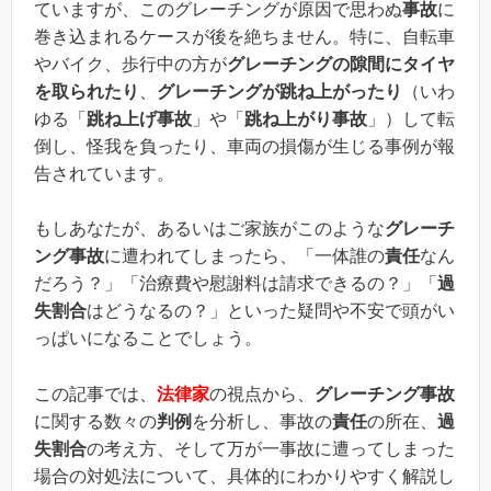
ていますが、このグレーチングが原因で思わぬ
事故
に
巻き込まれるケースが後を絶ちません。特に、自転車
やバイク、歩行中の方が
グレーチングの隙間にタイヤ
を取られたり
、
グレーチングが跳ね上がったり
（いわ
ゆる「
跳ね上げ事故
」や「
跳ね上がり事故
」）して転
倒し、怪我を負ったり、車両の損傷が生じる事例が報
告されています。
もしあなたが、あるいはご家族がこのような
グレーチ
ング事故
に遭われてしまったら、「一体誰の
責任
なん
だろう？」「治療費や慰謝料は請求できるの？」「
過
失割合
はどうなるの？」といった疑問や不安で頭がい
っぱいになることでしょう。
この記事では、
法律家
の視点から、
グレーチング事故
に関する数々の
判例
を分析し、事故の
責任
の所在、
過
失割合
の考え方、そして万が一事故に遭ってしまった
場合の対処法について、具体的にわかりやすく解説し