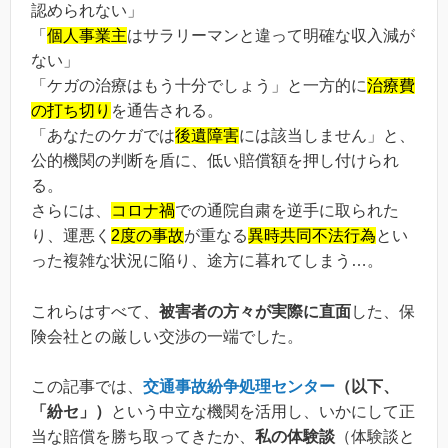
認められない」
「
個人事業主
はサラリーマンと違って明確な収入減が
ない」
「ケガの治療はもう十分でしょう」と一方的に
治療費
の打ち切り
を通告される。
「あなたのケガでは
後遺障害
には該当しません」と、
公的機関の判断を盾に、低い賠償額を押し付けられ
る。
さらには、
コロナ禍
での通院自粛を逆手に取られた
り、運悪く
2度の事故
が重なる
異時共同不法行為
とい
った複雑な状況に陥り、途方に暮れてしまう…。
これらはすべて、
被害者の方々が実際に直面
した、保
険会社との厳しい交渉の一端でした。
この記事では、
交通事故紛争処理センター
（以下、
「紛セ」）
という中立な機関を活用し、いかにして正
当な賠償を勝ち取ってきたか、
私の体験談
（体験談と