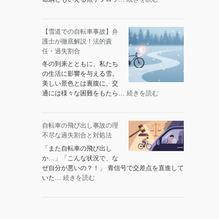
過
法
点
失
的
字
割
責
ブ
【雪道での自転車事故】弁
合
任
ロ
護士が徹底解説！法的責
と
と
ッ
任・過失割合
判
対
ク
例
冬の到来とともに、私たち
処
上
の
の生活に影響を与える雪。
法
の
全
美しい景色とは裏腹に、交
自
知
:
通には様々な困難をもたら…
続きを読む
転
識
【雪
車
道
で
で
自転車の飛び出し事故の理
の
の
不尽な過失割合と対処法
事
自
故：
「また自転車の飛び出し
転
法
か…」「こんな状況で、な
車
的
ぜ自分が悪いの？！」 青信号で交差点を直進して
事
問
:
いた…
続きを読む
故】
題
自
弁
と
転
護
賠
車
士
償
の