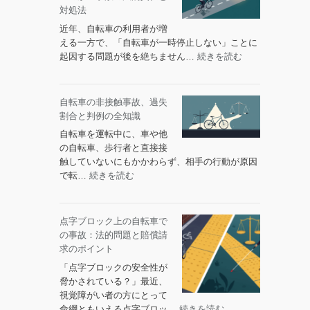
選
車
対処法
義
の
務？
近年、自転車の利用者が増
事
判
える一方で、「自転車が一時停止しない」ことに
故
断
:
起因する問題が後を絶ちません…
続きを読む
と
基
な
減
準
ぜ
価
と
自
自転車の非接触事故、過失
償
知
転
割合と判例の全知識
却：
っ
車
全
自転車を運転中に、車や他
て
は
損
の自転車、歩行者と直接接
お
一
扱
触していないにもかかわらず、相手の行動が原因
く
時
い
:
で転…
続きを読む
べ
停
の
自
き
止
法
転
知
し
的
車
識
点字ブロック上の自転車で
な
対
の
の事故：法的問題と賠償請
い
処
非
求のポイント
の
法
接
か？
「点字ブロックの安全性が
触
事
脅かされている？」最近、
事
故
視覚障がい者の方にとって
故、
の
:
命綱ともいえる点字ブロッ…
続きを読む