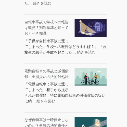
求
:
た…
続きを読む
チ
の
交
ャ
可
通
ー
能
事
自転車事故で学校への報告
ジ
性
故
は義務？判断基準と知って
は
と
紛
おくべき知識
も
限
争
ら
「子供が自転車事故に遭っ
界
処
い
てしまった…学校への報告はどうすれば？」 「高
理
事
:
校生の息子が事故を起こした…
続きを読む
セ
故
自
ン
で
転
タ
も
車
電動自転車の事故と減価償
ー
支
事
却：全損扱いの法的対処法
の
払
故
リ
「電動自転車で事故に遭っ
う？
で
ア
てしまった…相手から提示
相
学
ル
された賠償額、特に電動自転車の減価償却の扱い
手
校
な
:
に納…
続きを読む
へ
へ
体
電
の
の
験
動
請
報
談
自
求
なぜ自転車は一時停止しな
告
10
転
は？
いのか？事故の法的責任と
は