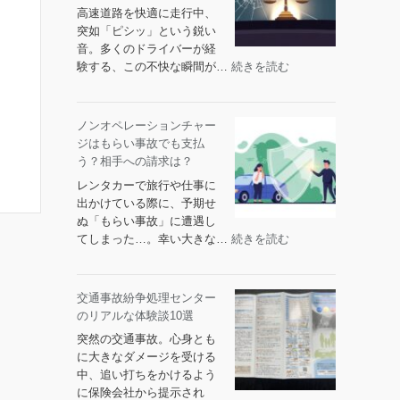
高速道路を快適に走行中、
突如「ピシッ」という鋭い
音。多くのドライバーが経
:
験する、この不快な瞬間が…
続きを読む
飛
び
石
ノンオペレーションチャー
事
ジはもらい事故でも支払
故
う？相手への請求は？
の
レンタカーで旅行や仕事に
責
出かけている際に、予期せ
任
ぬ「もらい事故」に遭遇し
に
:
てしまった…。幸い大きな…
続きを読む
つ
ノ
い
ン
て
オ
交通事故紛争処理センター
の
ペ
のリアルな体験談10選
判
レ
例・
突然の交通事故。心身とも
ー
法
に大きなダメージを受ける
シ
的
中、追い打ちをかけるよう
ョ
請
に保険会社から提示され
ン