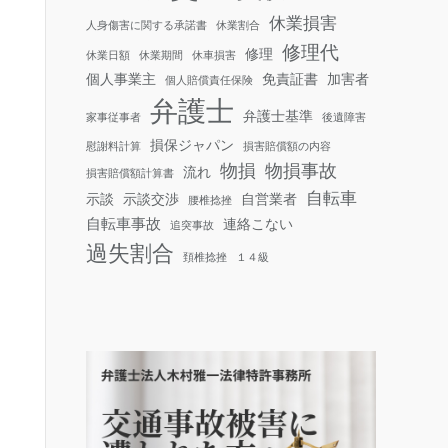
休業損害
人身傷害に関する承諾書
休業割合
修理代
修理
休業日額
休業期間
休車損害
個人事業主
免責証書
加害者
個人賠償責任保険
弁護士
弁護士基準
家事従事者
後遺障害
損保ジャパン
慰謝料計算
損害賠償額の内容
物損
物損事故
流れ
損害賠償額計算書
自転車
示談
示談交渉
自営業者
腰椎捻挫
自転車事故
連絡こない
追突事故
過失割合
頚椎捻挫
１４級