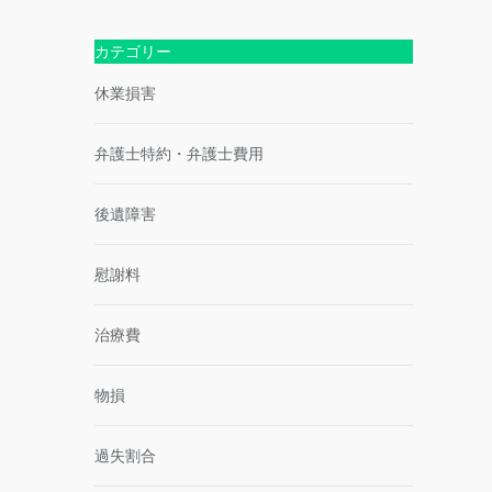
が
請
飛
徹
求
び
底
カテゴリー
の
出
解
ポ
し
説！
休業損害
イ
事
法
ン
故
的
ト
の
弁護士特約・弁護士費用
責
理
任・
不
過
後遺障害
尽
失
な
割
過
合
慰謝料
失
割
合
治療費
と
対
処
物損
法
過失割合