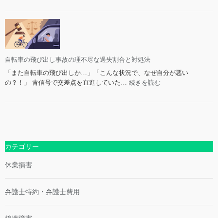
【雪
の
道
事
で
故：
の
法
自
的
転
問
車
自転車の飛び出し事故の理不尽な過失割合と対処法
題
事
と
「また自転車の飛び出しか…」「こんな状況で、なぜ自分が悪い
故】
賠
:
の？！」 青信号で交差点を直進していた…
続きを読む
弁
償
自
護
請
転
士
求
車
が
の
の
徹
ポ
飛
底
イ
び
カテゴリー
解
ン
出
説！
ト
し
休業損害
法
事
的
故
責
の
弁護士特約・弁護士費用
任・
理
過
不
失