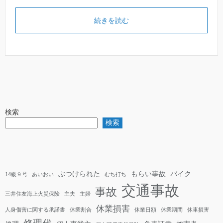
続きを読む
検索
検索
ぶつけられた
もらい事故
バイク
14級９号
あいおい
むち打ち
交通事故
事故
三井住友海上火災保険
主夫
主婦
休業損害
人身傷害に関する承諾書
休業割合
休業日額
休業期間
休車損害
修理代