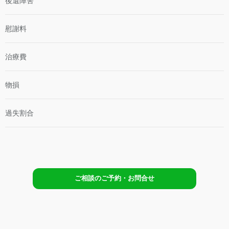
後遺障害
尽
割
な
合
過
慰謝料
失
割
合
治療費
と
対
処
物損
法
過失割合
ご相談のご予約・お問合せ