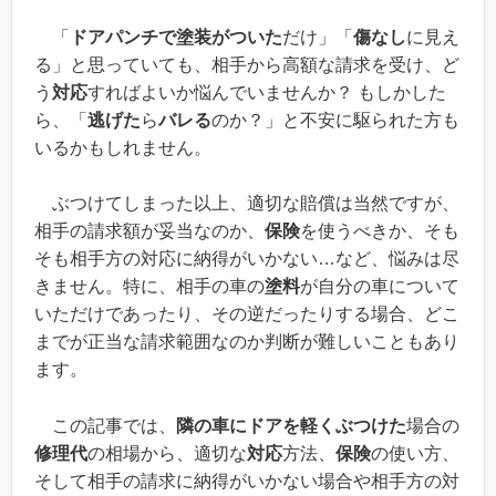
「
ドアパンチで塗装がついた
だけ」「
傷なし
に見え
る」と思っていても、相手から高額な請求を受け、ど
う
対応
すればよいか悩んでいませんか？ もしかした
ら、「
逃げた
ら
バレる
のか？」と不安に駆られた方も
いるかもしれません。
ぶつけてしまった以上、適切な賠償は当然ですが、
相手の請求額が妥当なのか、
保険
を使うべきか、そも
そも相手方の対応に納得がいかない…など、悩みは尽
きません。特に、相手の車の
塗料
が自分の車について
いただけであったり、その逆だったりする場合、どこ
までが正当な請求範囲なのか判断が難しいこともあり
ます。
この記事では、
隣の車にドアを軽くぶつけた
場合の
修理代
の相場から、適切な
対応
方法、
保険
の使い方、
そして相手の請求に納得がいかない場合や相手方の対