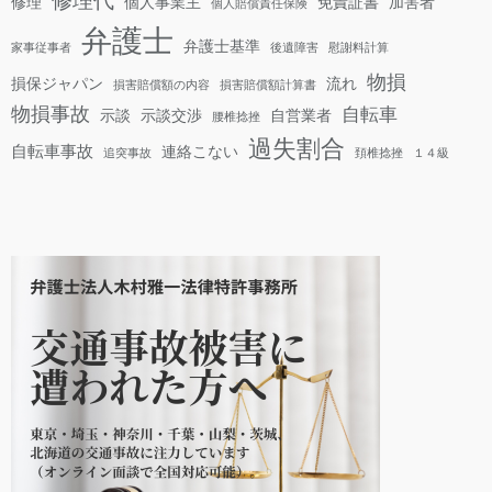
修理
個人事業主
免責証書
加害者
個人賠償責任保険
弁護士
弁護士基準
家事従事者
後遺障害
慰謝料計算
物損
損保ジャパン
流れ
損害賠償額の内容
損害賠償額計算書
物損事故
自転車
示談
示談交渉
自営業者
腰椎捻挫
過失割合
自転車事故
連絡こない
追突事故
頚椎捻挫
１４級