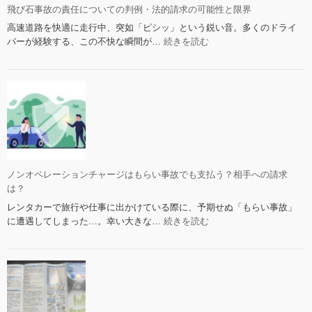
飛び石事故の責任についての判例・法的請求の可能性と限界
高速道路を快適に走行中、突如「ピシッ」という鋭い音。多くのドライ
:
バーが経験する、この不快な瞬間が…
続きを読む
飛
び
石
事
故
の
責
任
に
ノンオペレーションチャージはもらい事故でも支払う？相手への請求
つ
は？
い
レンタカーで旅行や仕事に出かけている際に、予期せぬ「もらい事故」
て
:
に遭遇してしまった…。幸い大きな…
続きを読む
の
ノ
判
ン
例・
オ
法
ペ
的
レ
請
ー
求