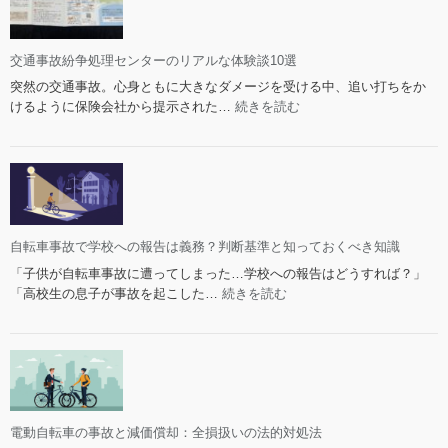
シ
の
ョ
可
ン
能
交通事故紛争処理センターのリアルな体験談10選
チ
性
突然の交通事故。心身ともに大きなダメージを受ける中、追い打ちをか
ャ
と
:
けるように保険会社から提示された…
続きを読む
ー
限
交
ジ
界
通
は
事
も
故
ら
紛
い
争
事
処
自転車事故で学校への報告は義務？判断基準と知っておくべき知識
故
理
で
「子供が自転車事故に遭ってしまった…学校への報告はどうすれば？」
セ
も
:
「高校生の息子が事故を起こした…
続きを読む
ン
支
自
タ
払
転
ー
う？
車
の
相
事
リ
手
故
ア
へ
で
ル
の
学
電動自転車の事故と減価償却：全損扱いの法的対処法
な