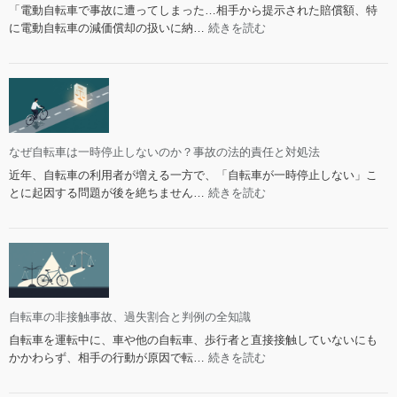
請
校
「電動自転車で事故に遭ってしまった…相手から提示された賠償額、特
体
求
へ
:
に電動自転車の減価償却の扱いに納…
続きを読む
験
は？
の
電
談
報
動
10
告
自
選
は
転
義
車
務？
の
判
事
なぜ自転車は一時停止しないのか？事故の法的責任と対処法
断
故
近年、自転車の利用者が増える一方で、「自転車が一時停止しない」こ
基
と
:
とに起因する問題が後を絶ちません…
続きを読む
準
減
な
と
価
ぜ
知
償
自
っ
却：
転
て
全
車
お
損
は
く
扱
一
自転車の非接触事故、過失割合と判例の全知識
べ
い
時
自転車を運転中に、車や他の自転車、歩行者と直接接触していないにも
き
の
停
:
かかわらず、相手の行動が原因で転…
続きを読む
知
法
止
自
識
的
し
転