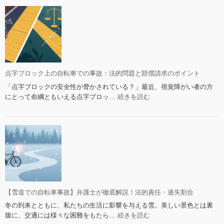
対
な
車
処
い
の
法
の
非
か？
接
事
触
故
事
の
故、
点字ブロック上の自転車での事故：法的問題と賠償請求のポイント
法
過
的
「点字ブロックの安全性が脅かされている？」最近、視覚障がい者の方
失
責
:
にとって命綱ともいえる点字ブロッ…
続きを読む
割
任
点
合
と
字
と
対
ブ
判
処
ロ
例
法
ッ
の
ク
全
上
知
の
識
自
【雪道での自転車事故】弁護士が徹底解説！法的責任・過失割合
転
冬の到来とともに、私たちの生活に影響を与える雪。美しい景色とは裏
車
:
腹に、交通には様々な困難をもたら…
続きを読む
で