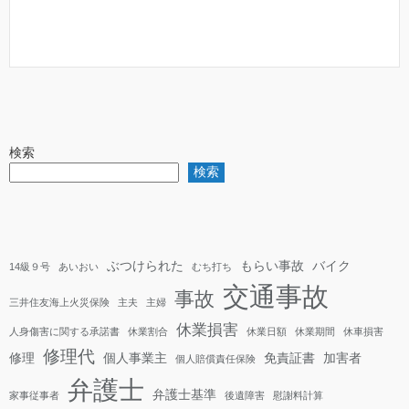
検索
検索
ぶつけられた
もらい事故
バイク
14級９号
あいおい
むち打ち
交通事故
事故
三井住友海上火災保険
主夫
主婦
休業損害
人身傷害に関する承諾書
休業割合
休業日額
休業期間
休車損害
修理代
修理
個人事業主
免責証書
加害者
個人賠償責任保険
弁護士
弁護士基準
家事従事者
後遺障害
慰謝料計算