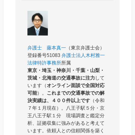
弁護士 藤本真一
（東京弁護士会）
登録番号51083
弁護士法人木村雅一
法律特許事務所
所属
東京・埼玉・神奈川・千葉・山梨・
茨城・北海道の交通事故に注力
して
います（
オンライン面談で全国対応
可能
）。
これまでの交通事故での解
決実績は、４００件以上です
（令和
７年１月現在）。八王子駅５分・京
王八王子駅１分 現場調査と鑑定分
析、証拠収集に強みがあると考えて
います。依頼人との信頼関係を築く