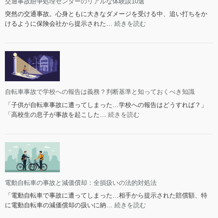
交通事故紛争処理センターのリアルな体験談10選
チ
性
突然の交通事故。心身ともに大きなダメージを受ける中、追い打ちをか
ャ
と
:
けるように保険会社から提示された…
続きを読む
ー
限
交
ジ
界
通
は
事
も
故
ら
紛
い
争
事
処
自転車事故で学校への報告は義務？判断基準と知っておくべき知識
故
理
で
「子供が自転車事故に遭ってしまった…学校への報告はどうすれば？」
セ
も
:
「高校生の息子が事故を起こした…
続きを読む
ン
支
自
タ
払
転
ー
う？
車
の
相
事
リ
手
故
ア
へ
で
ル
の
学
電動自転車の事故と減価償却：全損扱いの法的対処法
な
請
校
「電動自転車で事故に遭ってしまった…相手から提示された賠償額、特
体
求
へ
:
に電動自転車の減価償却の扱いに納…
続きを読む
験
は？
の
電
談