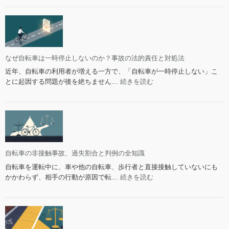
報
動
10
告
自
選
は
転
義
車
務？
の
判
事
なぜ自転車は一時停止しないのか？事故の法的責任と対処法
断
故
近年、自転車の利用者が増える一方で、「自転車が一時停止しない」こ
基
と
:
とに起因する問題が後を絶ちません…
続きを読む
準
減
な
と
価
ぜ
知
償
自
っ
却：
転
て
全
車
お
損
は
く
扱
一
自転車の非接触事故、過失割合と判例の全知識
べ
い
時
自転車を運転中に、車や他の自転車、歩行者と直接接触していないにも
き
の
停
:
かかわらず、相手の行動が原因で転…
続きを読む
知
法
止
自
識
的
し
転
対
な
車
処
い
の
法
の
非