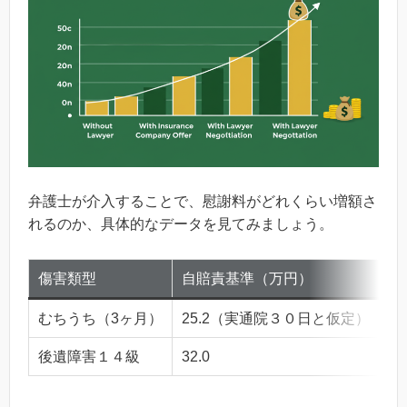
弁護士が介入することで、慰謝料がどれくらい増額さ
れるのか、具体的なデータを見てみましょう。
傷害類型
自賠責基準（万円）
弁
むちうち（3ヶ月）
25.2（実通院３０日と仮定）
53
後遺障害１４級
32.0
11