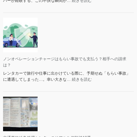
:
バーが経験する、この不快な瞬間が…
続きを読む
飛
び
石
事
故
の
責
任
に
ノンオペレーションチャージはもらい事故でも支払う？相手への請求
つ
は？
い
レンタカーで旅行や仕事に出かけている際に、予期せぬ「もらい事故」
て
:
に遭遇してしまった…。幸い大きな…
続きを読む
の
ノ
判
ン
例・
オ
法
ペ
的
レ
請
ー
求
シ
の
ョ
可
ン
能