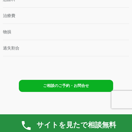
失
割
合
治療費
と
対
処
物損
法
過失割合
ご相談のご予約・お問合せ
東京・埼玉・神奈川・千葉・山梨・茨城・北海道の交通事故に注力
サイトを見たで相談無料
しています（
オンライン面談で全国対応可能
）。
これまでの交通事故での解決実績は、４００件以上です（令和７年