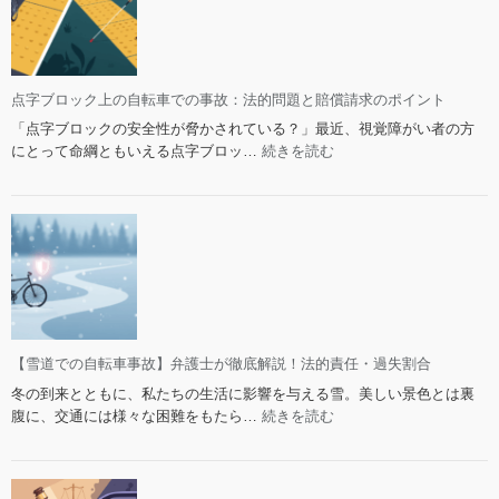
か？
接
事
触
故
事
の
故、
点字ブロック上の自転車での事故：法的問題と賠償請求のポイント
法
過
的
「点字ブロックの安全性が脅かされている？」最近、視覚障がい者の方
失
責
:
にとって命綱ともいえる点字ブロッ…
続きを読む
割
任
点
合
と
字
と
対
ブ
判
処
ロ
例
法
ッ
の
ク
全
上
知
の
識
自
【雪道での自転車事故】弁護士が徹底解説！法的責任・過失割合
転
冬の到来とともに、私たちの生活に影響を与える雪。美しい景色とは裏
車
:
腹に、交通には様々な困難をもたら…
続きを読む
で
【雪
の
道
事
で
故：