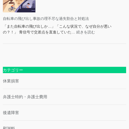
の
法
自
的
転
問
車
自転車の飛び出し事故の理不尽な過失割合と対処法
題
事
と
「また自転車の飛び出しか…」「こんな状況で、なぜ自分が悪い
故】
賠
:
の？！」 青信号で交差点を直進していた…
続きを読む
弁
償
自
護
請
転
士
求
車
が
の
の
徹
ポ
飛
底
イ
び
カテゴリー
解
ン
出
説！
ト
し
休業損害
法
事
的
故
責
の
弁護士特約・弁護士費用
任・
理
過
不
失
後遺障害
尽
割
な
合
過
慰謝料