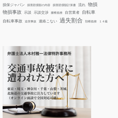
物損
損保ジャパン
流れ
損害賠償額の内容
損害賠償額計算書
物損事故
自転車
示談
示談交渉
自営業者
腰椎捻挫
過失割合
自転車事故
連絡こない
追突事故
頚椎捻挫
１４級