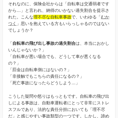
それなのに、保険会社からは「自転車は交通弱者です
から…」と言われ、納得のいかない過失割合を提示さ
れた。こんな
理不尽な自転車事故
で、いわゆる「
むか
つく
」思いを抱えている方もいらっしゃるのではない
でしょうか？
「
自転車の飛び出し事故の過失割合
は、本当におかし
いんじゃないか？」
「自転車が悪い場合でも、どうして車が悪くなる
の？」
「罰金は自転車側にはないの？」
「非接触でもこちらの責任になるの？」
「死亡事故になったらどうしよう…」
こうした疑問や怒りはもっともです。自転車の飛び出
しによる事故は、自動車運転者にとって非常にストレ
スフルであり、法的な責任分担においても「理不尽
だ」と感じやすい事故類型の一つです。しかし、諦め