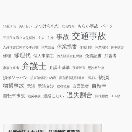
ぶつけられた
もらい事故
バイク
14級９号
あいおい
むち打ち
交通事故
事故
三井住友海上火災保険
主夫
主婦
休業損害
人身傷害に関する承諾書
休業割合
休業日額
休業期間
休車損害
修理代
修理
個人事業主
免責証書
加害者
個人賠償責任保険
弁護士
弁護士基準
家事従事者
後遺障害
慰謝料計算
物損
損保ジャパン
流れ
損害賠償額の内容
損害賠償額計算書
物損事故
自転車
示談
示談交渉
自営業者
腰椎捻挫
過失割合
自転車事故
連絡こない
追突事故
頚椎捻挫
１４級