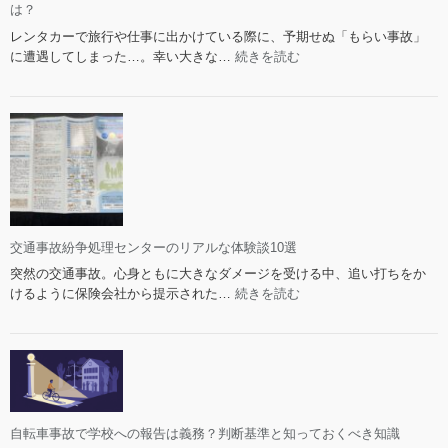
は？
い
レンタカーで旅行や仕事に出かけている際に、予期せぬ「もらい事故」
て
:
に遭遇してしまった…。幸い大きな…
続きを読む
の
ノ
判
ン
例・
オ
法
ペ
的
レ
請
ー
求
シ
の
ョ
可
ン
能
交通事故紛争処理センターのリアルな体験談10選
チ
性
突然の交通事故。心身ともに大きなダメージを受ける中、追い打ちをか
ャ
と
:
けるように保険会社から提示された…
続きを読む
ー
限
交
ジ
界
通
は
事
も
故
ら
紛
い
争
事
処
自転車事故で学校への報告は義務？判断基準と知っておくべき知識
故