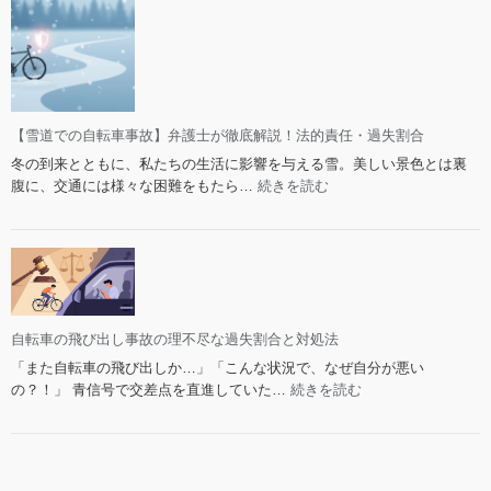
処
ロ
例
法
ッ
の
ク
全
上
知
の
識
自
【雪道での自転車事故】弁護士が徹底解説！法的責任・過失割合
転
冬の到来とともに、私たちの生活に影響を与える雪。美しい景色とは裏
車
:
腹に、交通には様々な困難をもたら…
続きを読む
で
【雪
の
道
事
で
故：
の
法
自
的
転
問
車
自転車の飛び出し事故の理不尽な過失割合と対処法
題
事
と
「また自転車の飛び出しか…」「こんな状況で、なぜ自分が悪い
故】
賠
:
の？！」 青信号で交差点を直進していた…
続きを読む
弁
償
自
護
請
転
士
求
車
が
の
の