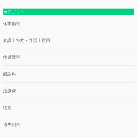
徹
ポ
飛
底
イ
び
カテゴリー
解
ン
出
説！
ト
し
休業損害
法
事
的
故
責
の
弁護士特約・弁護士費用
任・
理
過
不
失
後遺障害
尽
割
な
合
過
慰謝料
失
割
合
治療費
と
対
処
物損
法
過失割合