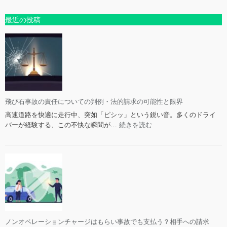
最近の投稿
飛び石事故の責任についての判例・法的請求の可能性と限界
高速道路を快適に走行中、突如「ピシッ」という鋭い音。多くのドライ
:
バーが経験する、この不快な瞬間が…
続きを読む
飛
び
石
事
故
の
責
任
に
ノンオペレーションチャージはもらい事故でも支払う？相手への請求
つ