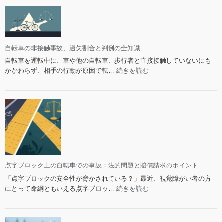
知
償
自
っ
却：
転
て
全
車
お
損
は
く
扱
一
自転車の非接触事故、過失割合と判例の全知識
べ
い
時
自転車を運転中に、車や他の自転車、歩行者と直接接触していないにも
き
の
停
:
かかわらず、相手の行動が原因で転…
続きを読む
知
法
止
自
識
的
し
転
対
な
車
処
い
の
法
の
非
か？
接
事
触
故
事
の
故、
点字ブロック上の自転車での事故：法的問題と賠償請求のポイント
法
過
的
「点字ブロックの安全性が脅かされている？」最近、視覚障がい者の方
失
責
:
にとって命綱ともいえる点字ブロッ…
続きを読む
割
任
点
合
と
字
と
対
ブ
判