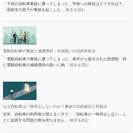
理
で
「子供が自転車事故に遭ってしまった…学校への報告はどうすれば？」
セ
も
:
「高校生の息子が事故を起こした…
続きを読む
ン
支
自
タ
払
転
ー
う？
車
の
相
事
リ
手
故
ア
へ
で
ル
の
学
電動自転車の事故と減価償却：全損扱いの法的対処法
な
請
校
「電動自転車で事故に遭ってしまった…相手から提示された賠償額、特
体
求
へ
:
に電動自転車の減価償却の扱いに納…
続きを読む
験
は？
の
電
談
報
動
10
告
自
選
は
転
義
車
務？
の
判
事
なぜ自転車は一時停止しないのか？事故の法的責任と対処法
断
故
近年、自転車の利用者が増える一方で、「自転車が一時停止しない」こ
基
と
:
とに起因する問題が後を絶ちません…
続きを読む
準
減
な
と
価
ぜ