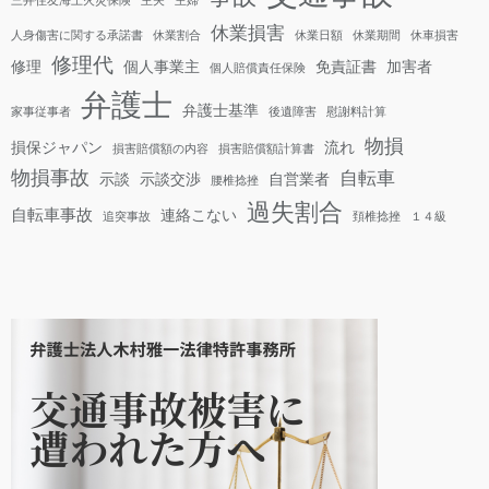
休業損害
人身傷害に関する承諾書
休業割合
休業日額
休業期間
休車損害
修理代
修理
個人事業主
免責証書
加害者
個人賠償責任保険
弁護士
弁護士基準
家事従事者
後遺障害
慰謝料計算
物損
損保ジャパン
流れ
損害賠償額の内容
損害賠償額計算書
物損事故
自転車
示談
示談交渉
自営業者
腰椎捻挫
過失割合
自転車事故
連絡こない
追突事故
頚椎捻挫
１４級