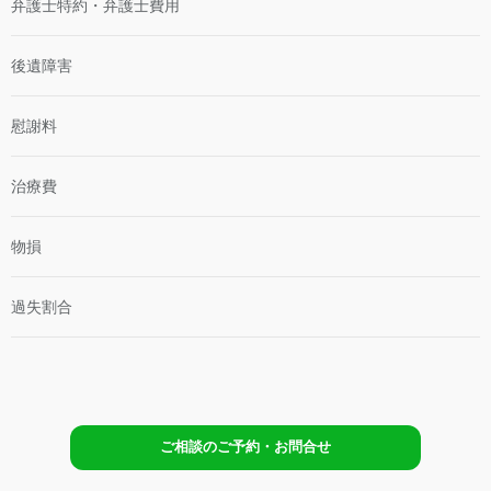
弁護士特約・弁護士費用
任・
理
過
不
失
後遺障害
尽
割
な
合
過
慰謝料
失
割
合
治療費
と
対
処
物損
法
過失割合
ご相談のご予約・お問合せ