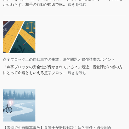
の
停
:
かかわらず、相手の行動が原因で転…
続きを読む
知
法
止
自
識
的
し
転
対
な
車
処
い
の
法
の
非
か？
接
事
触
故
事
の
故、
点字ブロック上の自転車での事故：法的問題と賠償請求のポイント
法
過
的
「点字ブロックの安全性が脅かされている？」最近、視覚障がい者の方
失
責
:
にとって命綱ともいえる点字ブロッ…
続きを読む
割
任
点
合
と
字
と
対
ブ
判
処
ロ
例
法
ッ
の
ク
全
上
知
の
識
自
【雪道での自転車事故】弁護士が徹底解説！法的責任・過失割合