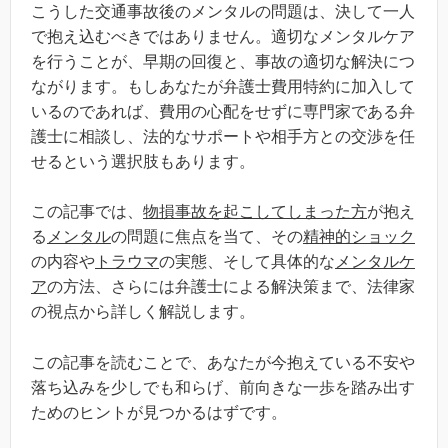
こうした交通事故後のメンタルの問題は、決して一人
で抱え込むべきではありません。適切なメンタルケア
を行うことが、早期の回復と、事故の適切な解決につ
ながります。もしあなたが弁護士費用特約に加入して
いるのであれば、費用の心配をせずに専門家である弁
護士に相談し、法的なサポートや相手方との交渉を任
せるという選択肢もあります。
この記事では、
物損事故を起こしてしまった方
が抱え
る
メンタル
の問題に焦点を当て、その
精神的ショック
の内容や
トラウマ
の実態、そして具体的な
メンタルケ
ア
の方法、さらには弁護士による解決策まで、法律家
の視点から詳しく解説します。
この記事を読むことで、あなたが今抱えている不安や
落ち込みを少しでも和らげ、前向きな一歩を踏み出す
ためのヒントが見つかるはずです。