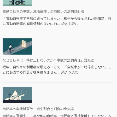
故
ア
へ
で
ル
の
学
電動自転車の事故と減価償却：全損扱いの法的対処法
な
請
校
「電動自転車で事故に遭ってしまった…相手から提示された賠償額、特
体
求
へ
:
に電動自転車の減価償却の扱いに納…
続きを読む
験
は？
の
電
談
報
動
10
告
自
選
は
転
義
車
務？
の
判
事
なぜ自転車は一時停止しないのか？事故の法的責任と対処法
断
故
近年、自転車の利用者が増える一方で、「自転車が一時停止しない」こ
基
と
:
とに起因する問題が後を絶ちません…
続きを読む
準
減
な
と
価
ぜ
知
償
自
っ
却：
転
て
全
車
お
損
は
く
扱
一
自転車の非接触事故、過失割合と判例の全知識
べ
い
時
自転車を運転中に、車や他の自転車、歩行者と直接接触していないにも
き