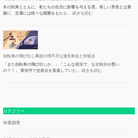
転
冬の到来とともに、私たちの生活に影響を与える雪。美しい景色とは裏
車
:
腹に、交通には様々な困難をもたら…
続きを読む
で
【雪
の
道
事
で
故：
の
法
自
的
転
問
車
自転車の飛び出し事故の理不尽な過失割合と対処法
題
事
と
「また自転車の飛び出しか…」「こんな状況で、なぜ自分が悪い
故】
賠
:
の？！」 青信号で交差点を直進していた…
続きを読む
弁
償
自
護
請
転
士
求
車
が
の
の
徹
ポ
飛
底
イ
び
カテゴリー
解
ン
出
説！
ト
し
休業損害
法
事
的
故
責
の