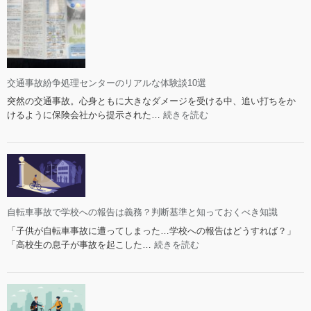
ペ
的
レ
請
ー
求
シ
の
ョ
可
ン
能
交通事故紛争処理センターのリアルな体験談10選
チ
性
突然の交通事故。心身ともに大きなダメージを受ける中、追い打ちをか
ャ
と
:
けるように保険会社から提示された…
続きを読む
ー
限
交
ジ
界
通
は
事
も
故
ら
紛
い
争
事
処
自転車事故で学校への報告は義務？判断基準と知っておくべき知識
故
理
で
「子供が自転車事故に遭ってしまった…学校への報告はどうすれば？」
セ
も
:
「高校生の息子が事故を起こした…
続きを読む
ン
支
自
タ
払
転
ー
う？
車
の
相
事
リ
手