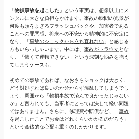
「物損事故を起こした」
という事実は、想像以上にメ
ンタルに大きな負担をかけます。事故の瞬間の光景が
何度も頭をよぎるフラッシュバックや、加害者である
ことへの罪悪感、将来への不安から精神的に不安定に
なり、「
事故のショックから立ち直れない
」と感じる
方もいらっしゃいます。中には、
事故がトラウマ
とな
り、「
怖くて運転できない
」という深刻な悩みを抱え
てしまうケースも。
初めての事故であれば、なおさらショックは大きく、
どう対処すれば良いのか分からず混乱してしまうでし
ょう。周囲から「物損事故で済んで良かったじゃない
か」と言われても、当事者にとっては決して軽い問題
ではありません。さらに、修理費や賠償など、「
事故
を起こしたことでお金はどれくらいかかるのだろう
」
という金銭的な心配も重くのしかかります。