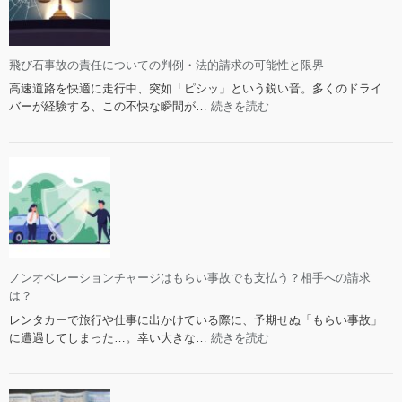
飛び石事故の責任についての判例・法的請求の可能性と限界
高速道路を快適に走行中、突如「ピシッ」という鋭い音。多くのドライ
:
バーが経験する、この不快な瞬間が…
続きを読む
飛
び
石
事
故
の
責
任
に
ノンオペレーションチャージはもらい事故でも支払う？相手への請求
つ
は？
い
レンタカーで旅行や仕事に出かけている際に、予期せぬ「もらい事故」
て
:
に遭遇してしまった…。幸い大きな…
続きを読む
の
ノ
判
ン
例・
オ
法